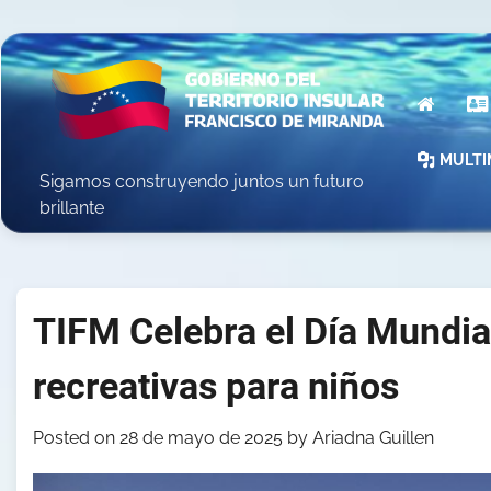
Skip
to
content
INICIO
MULTI
Sigamos construyendo juntos un futuro
brillante
TIFM Celebra el Día Mundial
recreativas para niños
Posted on
28 de mayo de 2025
by
Ariadna Guillen