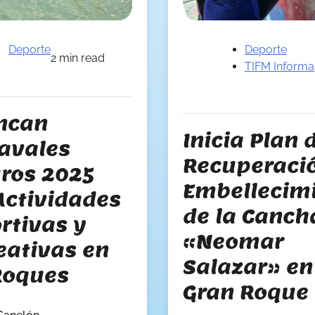
Deporte
Deporte
2 min read
TIFM Informa
ncan
Inicia Plan 
avales
Recuperaci
ros 2025
Embellecim
Actividades
de la Canch
rtivas y
«Neomar
eativas en
Salazar» en
Roques
Gran Roque