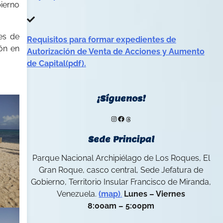
bierno
es de
Requisitos para formar expedientes de
ión en
Autorización de Venta de Acciones y Aumento
de Capital(pdf).
¡Síguenos!
Instagram
Facebook
Threads
Sede Principal
Parque Nacional Archipiélago de Los Roques, El
Gran Roque, casco central, Sede Jefatura de
Gobierno, Territorio Insular Francisco de Miranda,
Venezuela.
(map)
.
Lunes – Viernes
8:00am – 5:00pm