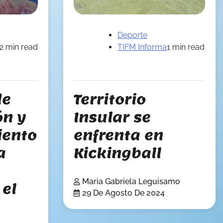
Deporte
TIFM Informa
1 min read
2 min read
Territorio
de
Insular se
ón y
enfrenta en
iento
Kickingball
a
Maria Gabriela Leguisamo
 el
29 De Agosto De 2024