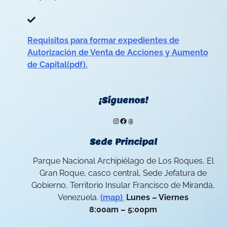
Requisitos para formar expedientes de
Autorización de Venta de Acciones y Aumento
de Capital(pdf).
¡Síguenos!
Instagram
Facebook
Threads
Sede Principal
Parque Nacional Archipiélago de Los Roques, El
Gran Roque, casco central, Sede Jefatura de
Gobierno, Territorio Insular Francisco de Miranda,
Venezuela.
(map)
.
Lunes – Viernes
8:00am – 5:00pm