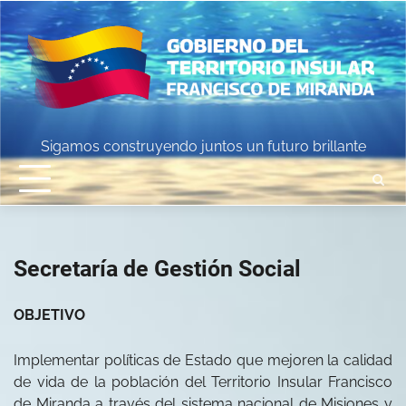
Skip
to
content
Sigamos construyendo juntos un futuro brillante
Secretaría de Gestión Social
OBJETIVO
Implementar políticas de Estado que mejoren la calidad
de vida de la población del Territorio Insular Francisco
de Miranda a través del sistema nacional de Misiones y