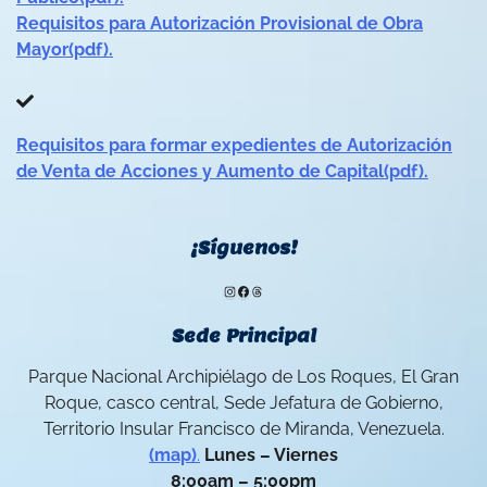
Requisitos para Autorización Provisional de Obra
Mayor(pdf).
Requisitos para formar expedientes de Autorización
de Venta de Acciones y Aumento de Capital(pdf).
¡Síguenos!
Instagram
Facebook
Threads
Sede Principal
Parque Nacional Archipiélago de Los Roques, El Gran
Roque, casco central, Sede Jefatura de Gobierno,
Territorio Insular Francisco de Miranda, Venezuela.
(map)
.
Lunes – Viernes
8:00am – 5:00pm