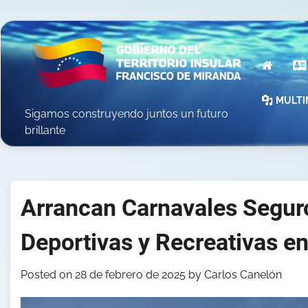
Skip
to
content
INICIO
MULTI
Sigamos construyendo juntos un futuro
brillante
Arrancan Carnavales Segur
Deportivas y Recreativas e
Posted on
28 de febrero de 2025
by
Carlos Canelón