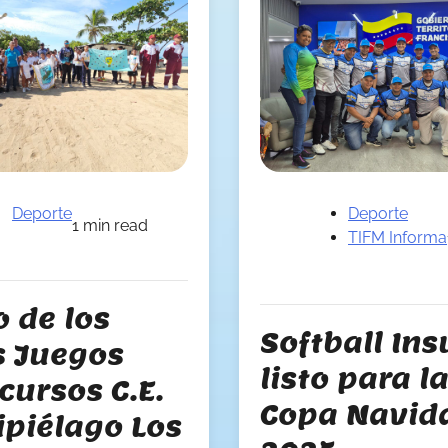
Deporte
Deporte
1 min read
TIFM Informa
o de los
Softball Ins
s Juegos
listo para l
cursos C.E.
Copa Navid
ipiélago Los