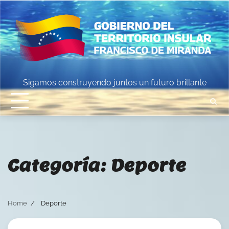
Skip
to
content
Sigamos construyendo juntos un futuro brillante
Categoría:
Deporte
Home
Deporte