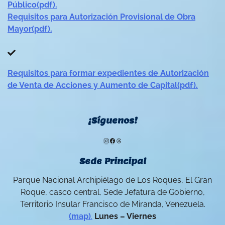
Público(pdf).
Requisitos para Autorización Provisional de Obra
Mayor(pdf).
Requisitos para formar expedientes de Autorización
de Venta de Acciones y Aumento de Capital(pdf).
¡Síguenos!
Instagram
Facebook
Threads
Sede Principal
Parque Nacional Archipiélago de Los Roques, El Gran
Roque, casco central, Sede Jefatura de Gobierno,
Territorio Insular Francisco de Miranda, Venezuela.
(map)
.
Lunes – Viernes