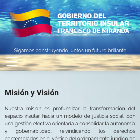
Skip
to
content
Sigamos construyendo juntos un futuro brillante
Misión y Visión
Nuestra misión es profundizar la transformación del
espacio insular hacia un modelo de justicia social, con
una gestión efectiva orientada a consolidar la autonomía
y gobernabilidad, reivindicando los derechos
contemplados en el vértice del ordenamiento jurídico de