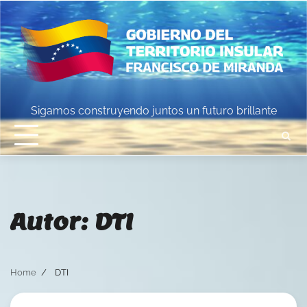
Skip
to
content
Sigamos construyendo juntos un futuro brillante
Autor:
DTI
Home
DTI