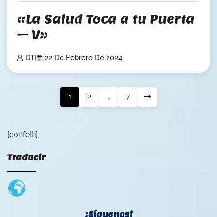
«La Salud Toca a tu Puerta
– V»
DTI
22 De Febrero De 2024
Posts
1
2
…
7
pagination
[confetti]
Traducir
¡Síguenos!