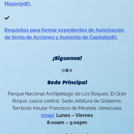
Mayor(pdf).
Requisitos para formar expedientes de Autorización
de Venta de Acciones y Aumento de Capital(pdf).
¡Síguenos!
Instagram
Facebook
Threads
Sede Principal
Parque Nacional Archipiélago de Los Roques, El Gran
Roque, casco central, Sede Jefatura de Gobierno,
Territorio Insular Francisco de Miranda, Venezuela.
(map)
.
Lunes – Viernes
8:00am – 5:00pm