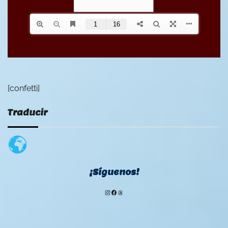
[confetti]
Traducir
¡Síguenos!
Instagram
Facebook
Threads