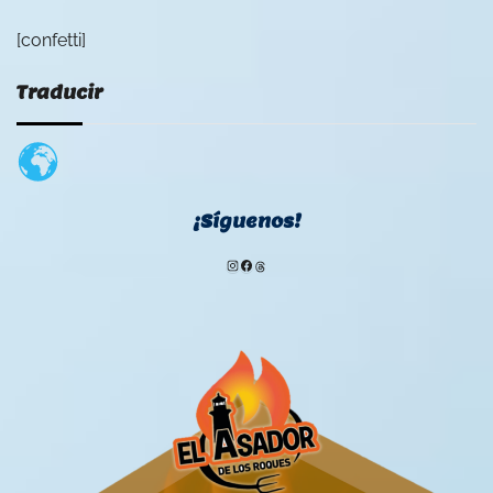
[confetti]
Traducir
¡Síguenos!
Instagram
Facebook
Threads