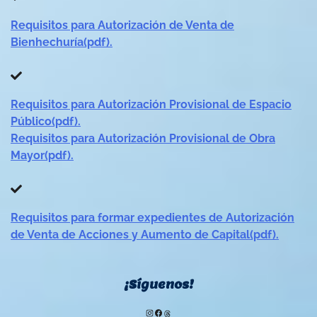
Requisitos para Autorización de Venta de
Bienhechuría(pdf).
Requisitos para Autorización Provisional de Espacio
Público(pdf).
Requisitos para Autorización Provisional de Obra
Mayor(pdf).
Requisitos para formar expedientes de Autorización
de Venta de Acciones y Aumento de Capital(pdf).
¡Síguenos!
Instagram
Facebook
Threads