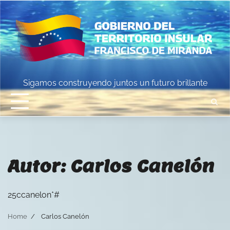
Skip
to
content
Sigamos construyendo juntos un futuro brillante
Autor:
Carlos Canelón
25ccanelon*#
Home
Carlos Canelón