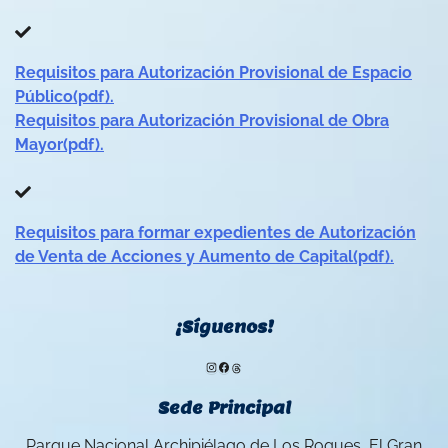
Requisitos para Autorización Provisional de Espacio
Público(pdf).
Requisitos para Autorización Provisional de Obra
Mayor(pdf).
Requisitos para formar expedientes de Autorización
de Venta de Acciones y Aumento de Capital(pdf).
¡Síguenos!
Instagram
Facebook
Threads
Sede Principal
Parque Nacional Archipiélago de Los Roques, El Gran