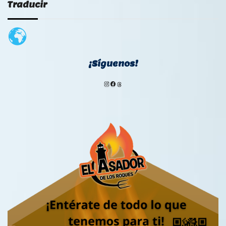
Traducir
¡Síguenos!
Instagram
Facebook
Threads