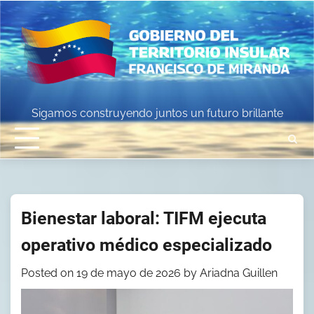
Skip
to
content
Sigamos construyendo juntos un futuro brillante
Bienestar laboral: TIFM ejecuta
operativo médico especializado
Posted on
19 de mayo de 2026
by
Ariadna Guillen