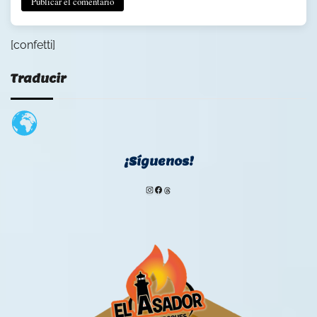
[confetti]
Traducir
¡Síguenos!
Instagram
Facebook
Threads