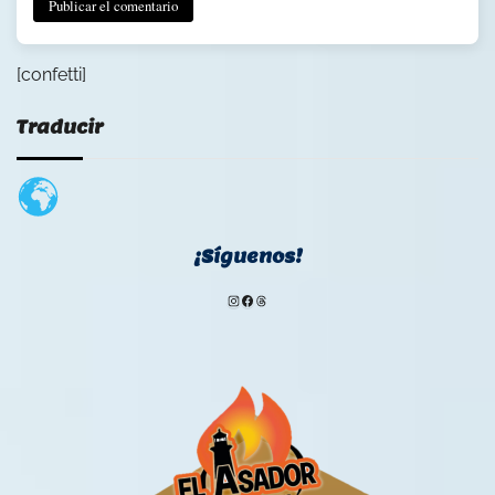
[confetti]
Traducir
¡Síguenos!
Instagram
Facebook
Threads