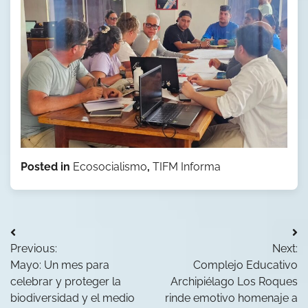
Posted in
Ecosocialismo
,
TIFM Informa
Navegación
Previous:
Next:
de
Mayo: Un mes para
Complejo Educativo
entradas
celebrar y proteger la
Archipiélago Los Roques
biodiversidad y el medio
rinde emotivo homenaje a