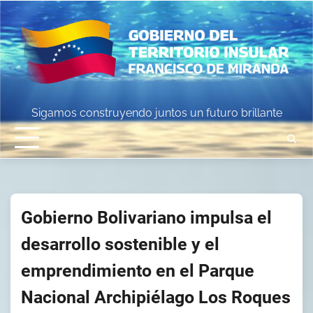
Skip
to
content
Sigamos construyendo juntos un futuro brillante
Gobierno Bolivariano impulsa el
desarrollo sostenible y el
emprendimiento en el Parque
Nacional Archipiélago Los Roques