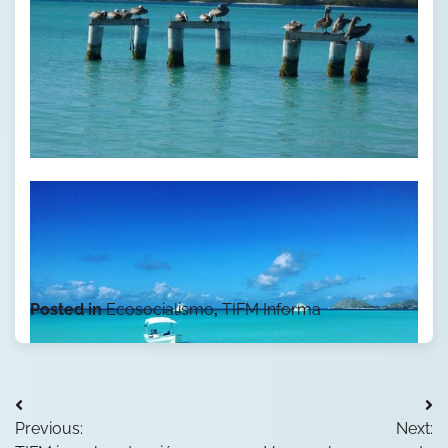
Posted in
Ecosocialismo
,
TIFM Informa
Navegación
Previous:
Next:
de