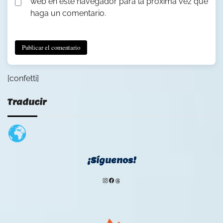
web en este navegador para la próxima vez que
haga un comentario.
[confetti]
Traducir
¡Síguenos!
Instagram
Facebook
Threads