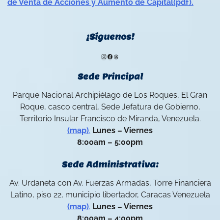
de Venta de Acciones y Aumento de Capital(pdf).
¡Síguenos!
Instagram
Facebook
Threads
Sede Principal
Parque Nacional Archipiélago de Los Roques, El Gran
Roque, casco central, Sede Jefatura de Gobierno,
Territorio Insular Francisco de Miranda, Venezuela.
(map)
.
Lunes – Viernes
8:00am – 5:00pm
Sede Administrativa:
Av. Urdaneta con Av. Fuerzas Armadas, Torre Financiera
Latino, piso 22, municipio libertador, Caracas Venezuela
(map)
.
Lunes – Viernes
8:00am – 4:00pm