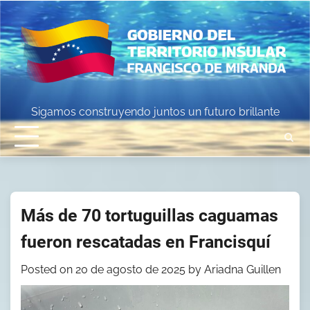
Skip
to
content
Sigamos construyendo juntos un futuro brillante
Más de 70 tortuguillas caguamas
fueron rescatadas en Francisquí
Posted on
20 de agosto de 2025
by
Ariadna Guillen