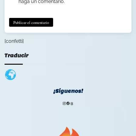
haga un comentario.
[confetti]
Traducir
¡Síguenos!
Instagram
Facebook
Threads