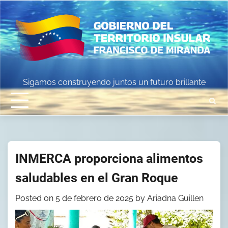
Skip
to
content
Sigamos construyendo juntos un futuro brillante
INMERCA proporciona alimentos
saludables en el Gran Roque
Posted on
5 de febrero de 2025
by
Ariadna Guillen