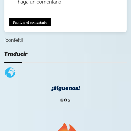
haga un comentario.
[confetti]
Traducir
¡Síguenos!
Instagram
Facebook
Threads