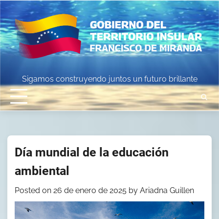
Skip
to
content
Sigamos construyendo juntos un futuro brillante
Día mundial de la educación
ambiental
Posted on
26 de enero de 2025
by
Ariadna Guillen