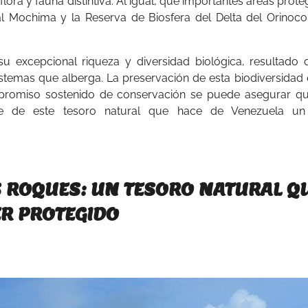
ra y fauna distintiva. Al igual, que importantes áreas prote
 Mochima y la Reserva de Biosfera del Delta del Orinoco
u excepcional riqueza y diversidad biológica, resultado 
istemas que alberga. La preservación de esta biodiversidad
mpromiso sostenido de conservación se puede asegurar qu
arse de este tesoro natural que hace de Venezuela un
S ROQUES: UN TESORO NATURAL Q
ER PROTEGIDO