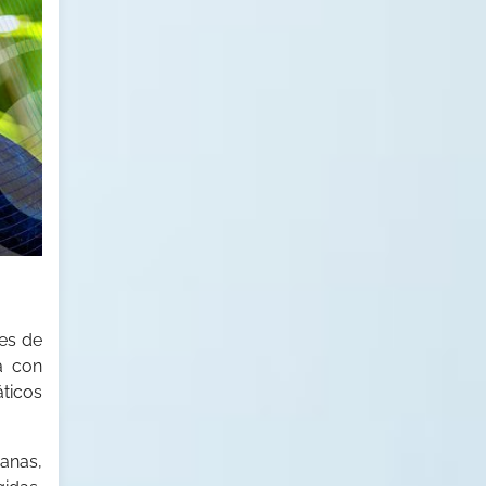
es de
a con
ticos
anas,