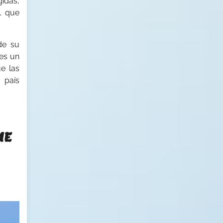
gidas,
, que
de su
 es un
e las
 país
UE