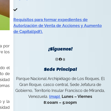
Requisitos para formar expedientes de
Autorización de Venta de Acciones y Aumento
de Capital(pdf).
da por
¡Síguenos!
re los
Instagram
Facebook
Threads
odo el
Sede Principal
nto de
Parque Nacional Archipiélago de Los Roques, El
rsidad
Gran Roque, casco central, Sede Jefatura de
temas
Gobierno, Territorio Insular Francisco de Miranda,
Venezuela.
(map)
.
Lunes – Viernes
o y la
8:00am – 5:00pm
rsidad