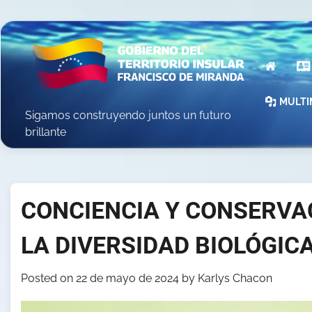
Skip
to
content
INICIO
MULTI
Sigamos construyendo juntos un futuro
brillante
CONCIENCIA Y CONSERVAC
LA DIVERSIDAD BIOLÓGIC
Posted on
22 de mayo de 2024
by
Karlys Chacon