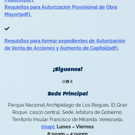
Requisitos para Autorización Provisional de Obra
Mayor(pdf).
Requisitos para formar expedientes de Autorización
de Venta de Acciones y Aumento de Capital(pdf).
¡Síguenos!
Instagram
Facebook
Threads
Sede Principal
Parque Nacional Archipiélago de Los Roques, El Gran
Roque, casco central, Sede Jefatura de Gobierno,
Territorio Insular Francisco de Miranda, Venezuela.
(map)
.
Lunes – Viernes
8:00am – 5:00pm