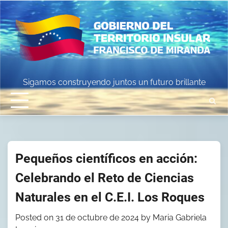
Skip
to
content
Sigamos construyendo juntos un futuro brillante
Pequeños científicos en acción:
Celebrando el Reto de Ciencias
Naturales en el C.E.I. Los Roques
Posted on
31 de octubre de 2024
by
Maria Gabriela