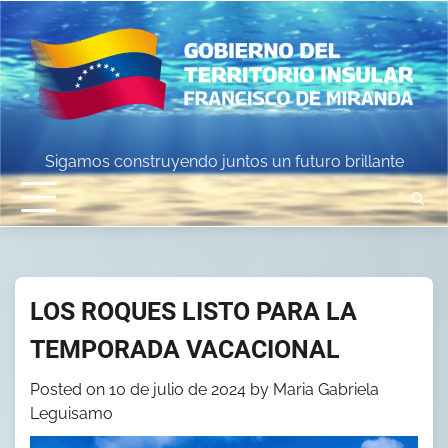
Skip
to
content
Sigamos construyendo juntos un futuro brillante
LOS ROQUES LISTO PARA LA
TEMPORADA VACACIONAL
Posted on
10 de julio de 2024
by
Maria Gabriela
Leguisamo