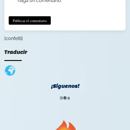
haga un comentario.
[confetti]
Traducir
¡Síguenos!
Instagram
Facebook
Threads