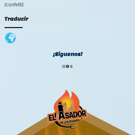
[confetti]
Traducir
¡Síguenos!
Instagram
Facebook
Threads