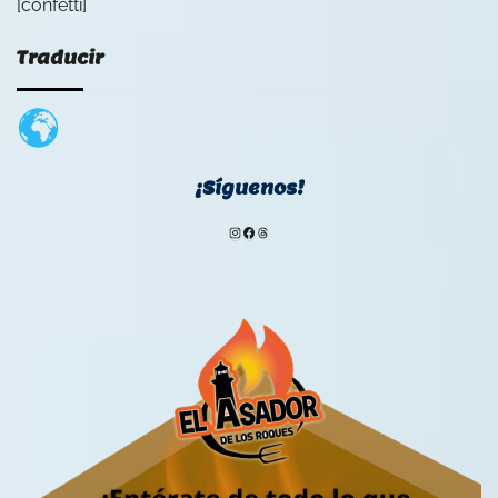
[confetti]
Traducir
¡Síguenos!
Instagram
Facebook
Threads