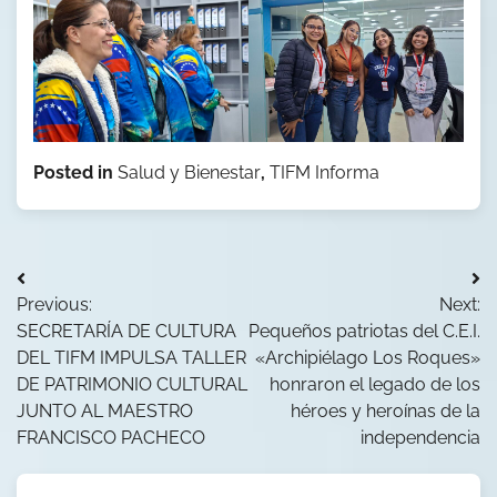
Posted in
Salud y Bienestar
,
TIFM Informa
Navegación
Previous:
Next:
de
SECRETARÍA DE CULTURA
Pequeños patriotas del C.E.I.
entradas
DEL TIFM IMPULSA TALLER
«Archipiélago Los Roques»
DE PATRIMONIO CULTURAL
honraron el legado de los
JUNTO AL MAESTRO
héroes y heroínas de la
FRANCISCO PACHECO
independencia