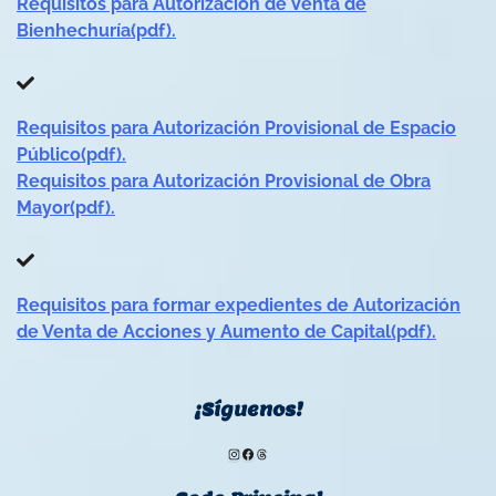
Requisitos para Autorización de Venta de
Bienhechuría(pdf).
Requisitos para Autorización Provisional de Espacio
Público(pdf).
Requisitos para Autorización Provisional de Obra
Mayor(pdf).
Requisitos para formar expedientes de Autorización
de Venta de Acciones y Aumento de Capital(pdf).
¡Síguenos!
Instagram
Facebook
Threads