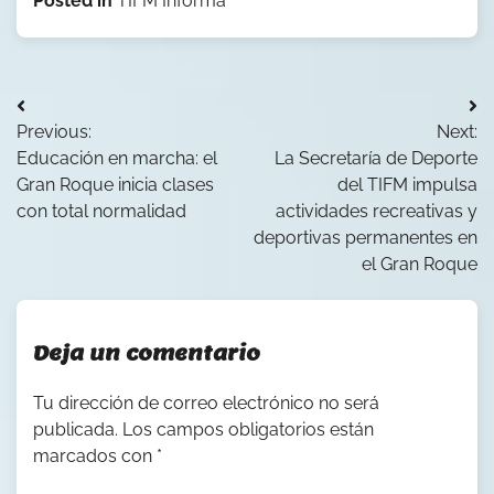
Posted in
TIFM Informa
Navegación
Previous:
Next:
de
Educación en marcha: el
La Secretaría de Deporte
entradas
Gran Roque inicia clases
del TIFM impulsa
con total normalidad
actividades recreativas y
deportivas permanentes en
el Gran Roque
Deja un comentario
Tu dirección de correo electrónico no será
publicada.
Los campos obligatorios están
marcados con
*