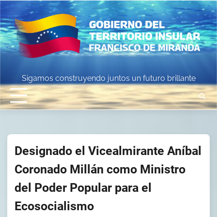
Skip
to
content
Sigamos construyendo juntos un futuro brillante
Designado el Vicealmirante Aníbal
Coronado Millán como Ministro
del Poder Popular para el
Ecosocialismo