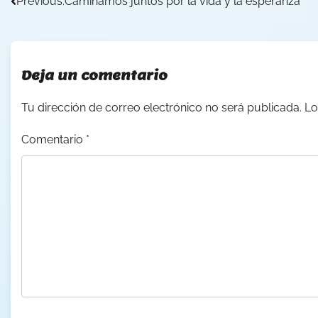
Navegación
Previous:
Caminamos juntos por la vida y la esperanza
de
entradas
Deja un comentario
Tu dirección de correo electrónico no será publicada.
Lo
Comentario
*