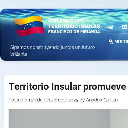
Skip
to
content
INICIO
MULTI
Sigamos construyendo juntos un futuro
brillante
Territorio Insular promueve
Posted on
24 de octubre de 2025
by
Ariadna Guillen