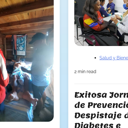
Salud y Biene
2 min read
Exitosa Jor
de Prevenci
Despistaje 
Diabetes e