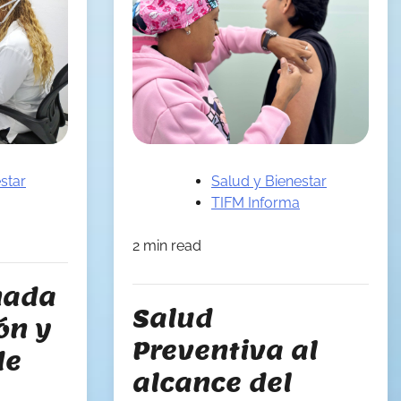
star
Salud y Bienestar
TIFM Informa
2 min read
nada
Salud
ón y
Preventiva al
de
alcance del