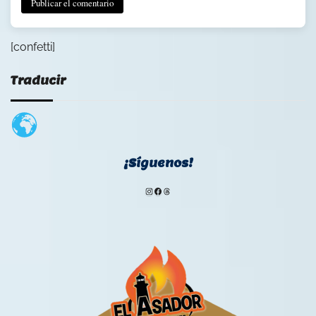
[confetti]
Traducir
¡Síguenos!
Instagram
Facebook
Threads