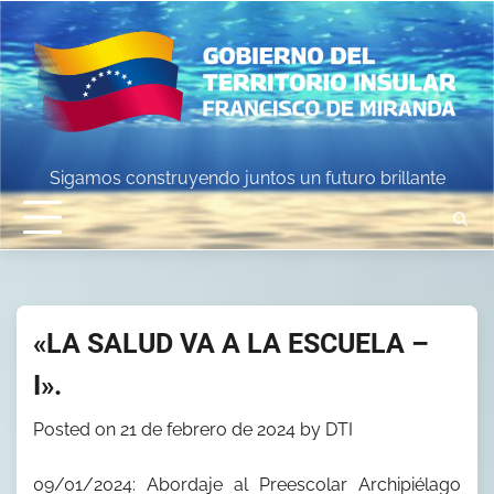
Skip
to
content
Sigamos construyendo juntos un futuro brillante
«LA SALUD VA A LA ESCUELA –
I».
Posted on
21 de febrero de 2024
by
DTI
09/01/2024: Abordaje al Preescolar Archipiélago