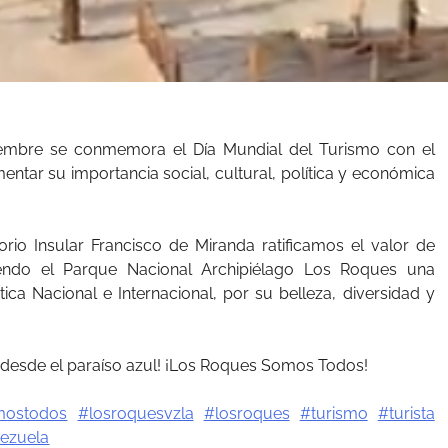
iembre se conmemora el Día Mundial del Turismo con el
entar su importancia social, cultural, política y económica
torio Insular Francisco de Miranda ratificamos el valor de
iendo el Parque Nacional Archipiélago Los Roques una
stica Nacional e Internacional, por su belleza, diversidad y
desde el paraíso azul! ¡Los Roques Somos Todos!
mostodos
#losroquesvzla
#losroques
#turismo
#turista
ezuela