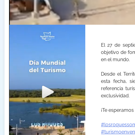
El 27 de sept
objetivo de fom
en el mundo.
Desde el Terri
esta fecha, s
referencia turí
exclusividad.
¡Te esperamos 
#losroquesso
#turismoenven