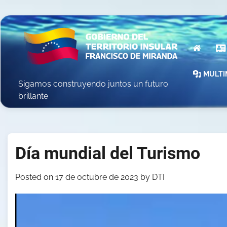
Skip
to
content
INICIO
MULTI
Sigamos construyendo juntos un futuro
brillante
Día mundial del Turismo
Posted on
17 de octubre de 2023
by
DTI