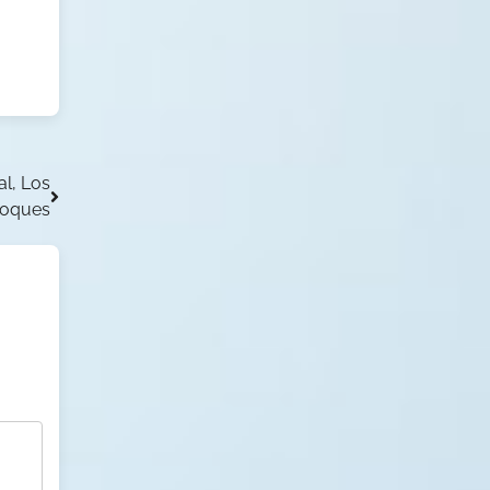
al, Los
oques