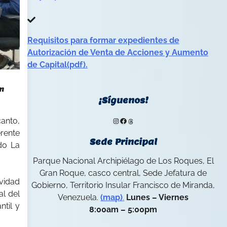
Requisitos para formar expedientes de
Autorización de Venta de Acciones y Aumento
de Capital(pdf).
en
¡Síguenos!
canto,
Instagram
Facebook
Threads
erente
Sede Principal
ado La
Parque Nacional Archipiélago de Los Roques, El
Gran Roque, casco central, Sede Jefatura de
vidad
Gobierno, Territorio Insular Francisco de Miranda,
al del
Venezuela.
(map)
.
Lunes – Viernes
ntil y
8:00am – 5:00pm