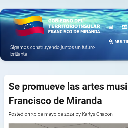
Skip
to
content
INICIO
MULTI
Sigamos construyendo juntos un futuro
brillante
Se promueve las artes musica
Francisco de Miranda
Posted on
30 de mayo de 2024
by
Karlys Chacon