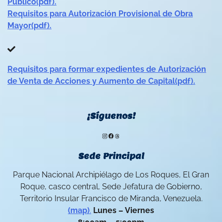
Público(pdf).
Requisitos para Autorización Provisional de Obra
Mayor(pdf).
Requisitos para formar expedientes de Autorización
de Venta de Acciones y Aumento de Capital(pdf).
¡Síguenos!
Instagram
Facebook
Threads
Sede Principal
Parque Nacional Archipiélago de Los Roques, El Gran
Roque, casco central, Sede Jefatura de Gobierno,
Territorio Insular Francisco de Miranda, Venezuela.
(map)
.
Lunes – Viernes