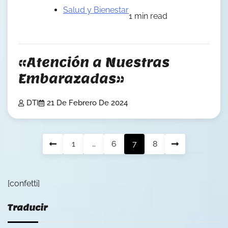
Salud y Bienestar
1 min read
«Atención a Nuestras
Embarazadas»
DTI
21 De Febrero De 2024
Posts
1
…
6
7
8
pagination
[confetti]
Traducir