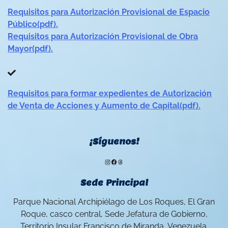
Requisitos para Autorización Provisional de Espacio
Público(pdf).
Requisitos para Autorización Provisional de Obra
Mayor(pdf).
Requisitos para formar expedientes de Autorización
de Venta de Acciones y Aumento de Capital(pdf).
¡Síguenos!
Instagram
Facebook
Threads
Sede Principal
Parque Nacional Archipiélago de Los Roques, El Gran
Roque, casco central, Sede Jefatura de Gobierno,
Territorio Insular Francisco de Miranda, Venezuela.